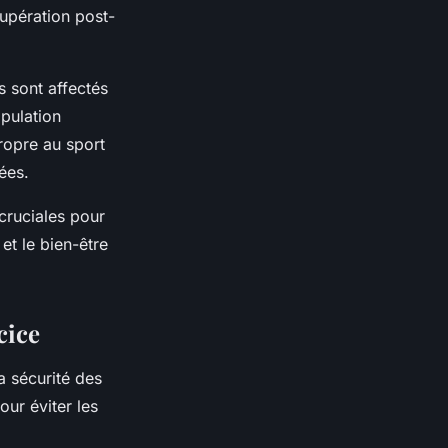
cupération post-
s sont affectés
opulation
ropre au sport
ées.
cruciales pour
et le bien-être
cice
a sécurité des
our éviter les