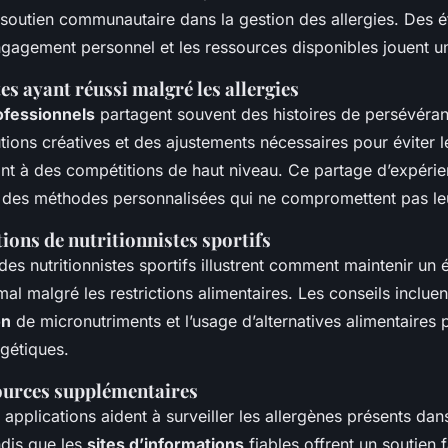
 soutien communautaire dans la gestion des allergies. Des 
ngagement personnel et les ressources disponibles jouent un
tes ayant réussi malgré les allergies
ofessionnels
partagent souvent des histoires de persévéran
tions créatives et des ajustements nécessaires pour éviter l
ant à des compétitions de haut niveau. Ce partage d’expérie
r des méthodes personnalisées qui ne compromettent pas l
ns de nutritionnistes sportifs
des nutritionnistes sportifs illustrent comment maintenir un é
imal malgré les restrictions alimentaires. Les conseils inclue
on
de micronutriments et l’usage d’alternatives alimentaires p
rgétiques.
sources supplémentaires
 applications aident à surveiller les allergènes présents dan
ndis que les
sites d’informations
fiables offrent un soutien f