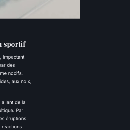
 sportif
, impactant
par des
mme nocifs.
ides, aux noix,
 allant de la
étique. Par
es éruptions
s réactions