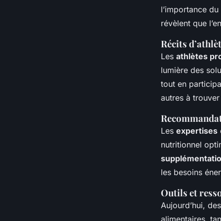
l’importance du
révèlent que l’e
Récits d’athlè
Les
athlètes pr
lumière des solu
tout en particip
autres à trouve
Recommandatio
Les
expertises
nutritionnel opt
supplémentati
les besoins éne
Outils et res
Aujourd’hui, des
alimentaires, ta