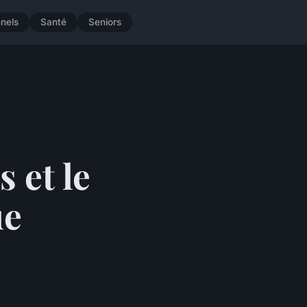
nnels
Santé
Seniors
 et le
ue