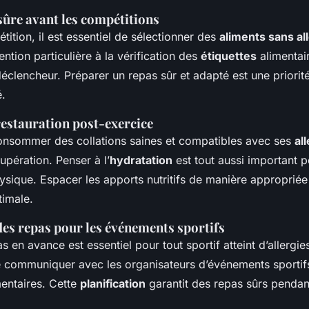
sûre avant les compétitions
ition, il est essentiel de sélectionner des
aliments sans al
ention particulière à la vérification des
étiquettes
alimentair
déclencheur. Préparer un repas sûr et adapté est une priori
é.
restauration post-exercice
 consommer des collations saines et compatibles avec ses
al
pération. Penser à l’
hydratation
est tout aussi important p
sique. Espacer les apports nutritifs de manière appropriée
timale.
des repas pour les événements sportifs
as en avance est essentiel pour tout sportif atteint d’allergies
e communiquer avec les organisateurs d’événements sportifs 
mentaires. Cette
planification
garantit des repas sûrs pendan