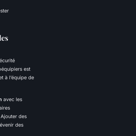
ester
des
écurité
oéquipiers est
t à l’équipe de
n
avec les
aires
 Ajouter des
évenir des