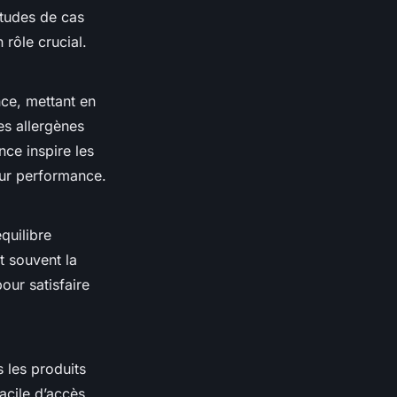
études de cas
 rôle crucial.
ce, mettant en
es allergènes
nce inspire les
eur performance.
quilibre
nt souvent la
our satisfaire
s les produits
acile d’accès.