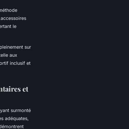
 méthode
 accessoires
rtant le
 pleinement sur
elle aux
if inclusif et
ntaires et
ayant surmonté
ies adéquates,
 démontrent