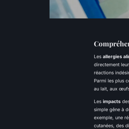
Compréhens
Les
allergies a
directement leu
réactions indési
Parmi les plus c
au lait, aux œufs
Les
impacts
des 
simple gêne à d
exemple, une r
cutanées, des di