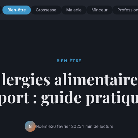
Bien-être
Grossesse
Maladie
Minceur
Professio
BIEN-ÊTRE
llergies alimentaires
port : guide pratiq
Noémie
26 février 2025
4 min de lecture
N