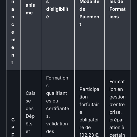
n
s
Modalité
les de
anis
a
d’éligibilit
de
Format
me
n
é
Paiemen
ions
c
t
e
m
e
n
t
Formation
Format
s
Participa
ion en
Cais
qualifiant
tion
gestion
se
es ou
forfaitair
d’entre
des
certifiante
e
prise,
Dép
s,
C
obligatoi
prépar
ôts
validation
P
re de
ation à
et
des
F
102,23 €,
certain