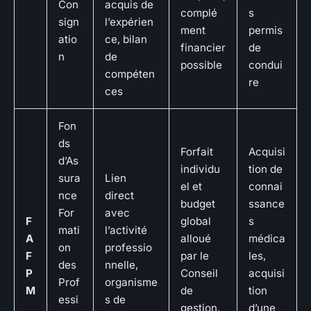
Con
acquis de
complé
s
sign
l’expérien
ment
permis
atio
ce, bilan
financier
de
n
de
possible
condui
compéten
re
ces
Fon
ds
Forfait
Acquisi
d’As
individu
tion de
sura
Lien
el et
connai
nce
direct
budget
ssance
For
avec
F
global
s
mati
l’activité
A
alloué
médica
on
professio
F
par le
les,
des
nnelle,
P
Conseil
acquisi
Prof
organisme
M
de
tion
essi
s de
gestion,
d’une