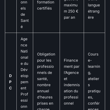
onn
formation
maximu
langue
els
certifiés
m 250 €
étrang
de
par an
ère
Sant
é
Age
nce
Nati
Obligation
Cours
onal
pour les
Finance
e-
e du
professio
ment par
learnin
Dév
nnels de
l’Agence
g,
D
elop
santé,
et
atelier
P
pem
nombre
indemnis
s
C
ent
annuel
ation du
pratiqu
Prof
d’heures
professi
es,
essi
prises en
onnel
confér
onn
charge
ences