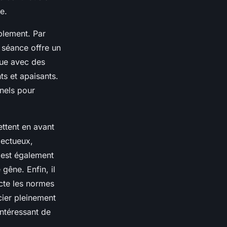
e.
plement. Par
 séance offre un
que avec des
ts et apaisants.
nels pour
ttent en avant
spectueux,
 est également
gêne. Enfin, il
pecte les normes
cier pleinement
intéressant de