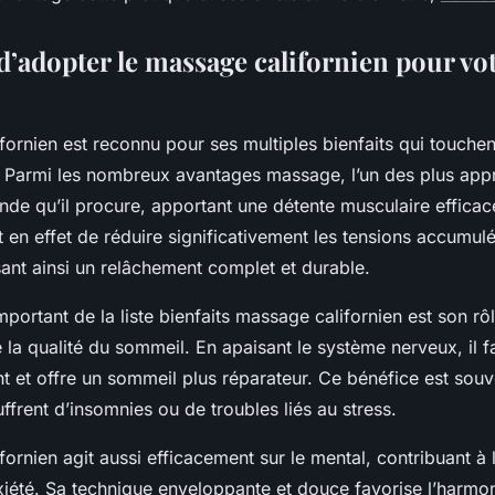
d’adopter le massage californien pour vo
ornien est reconnu pour ses multiples bienfaits qui touchent
t. Parmi les nombreux avantages massage, l’un des plus appr
nde qu’il procure, apportant une détente musculaire effica
en effet de réduire significativement les tensions accumul
ant ainsi un relâchement complet et durable.
mportant de la liste bienfaits massage californien est son rô
e la qualité du sommeil. En apaisant le système nerveux, il fa
t et offre un sommeil plus réparateur. Ce bénéfice est sou
ffrent d’insomnies ou de troubles liés au stress.
ornien agit aussi efficacement sur le mental, contribuant à 
nxiété. Sa technique enveloppante et douce favorise l’harmo