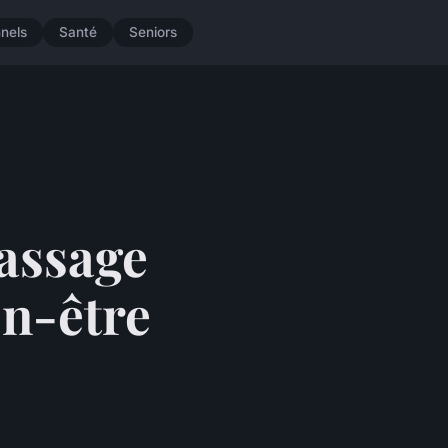
nnels
Santé
Seniors
massage
en-être