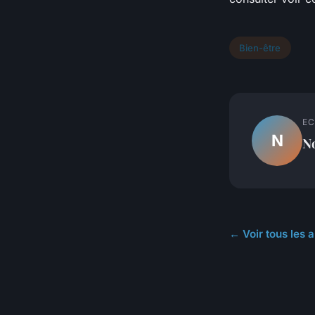
Bien-être
EC
N
N
← Voir tous les a