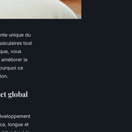
ente unique du
musculaires tout
ique, vous
 améliorer la
pourquoi ce
ion.
ct global
 développement
uce, longue et