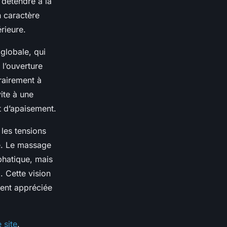
 détendre à la
n caractère
rieure.
globale, qui
 l’ouverture
rairement à
ite à une
t d’apaisement.
, les tensions
le. Le massage
phatique, mais
. Cette vision
ement appréciée
 site
.