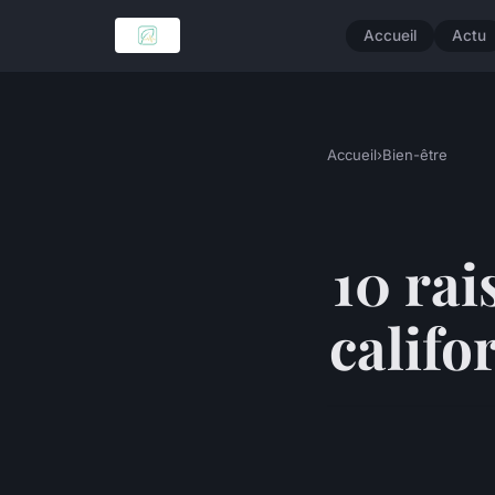
Accueil
Actu
Accueil
›
Bien-être
10 rai
califo