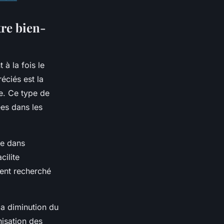
tre bien-
 à la fois le
éciés est la
ce. Ce type de
ées dans les
le dans
cilite
vent recherché
la diminution du
nisation des