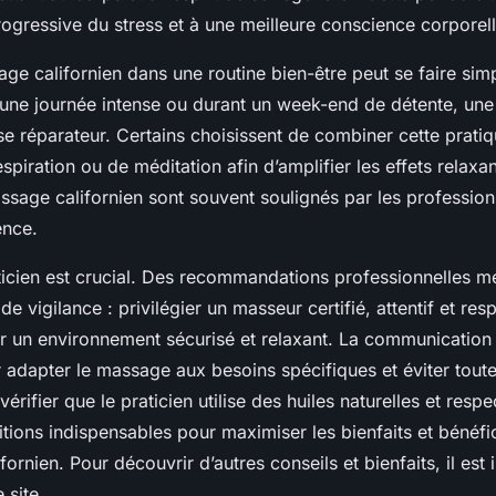
rogressive du stress et à une meilleure conscience corporell
age californien dans une routine bien-être peut se faire sim
une journée intense ou durant un week-end de détente, une
 réparateur. Certains choisissent de combiner cette prati
spiration ou de méditation afin d’amplifier les effets relaxan
ssage californien sont souvent soulignés par les profession
ence.
ticien est crucial. Des recommandations professionnelles me
de vigilance : privilégier un masseur certifié, attentif et re
r un environnement sécurisé et relaxant. La communication
r adapter le massage aux besoins spécifiques et éviter toute 
vérifier que le praticien utilise des huiles naturelles et res
tions indispensables pour maximiser les bienfaits et bénéfi
ornien. Pour découvrir d’autres conseils et bienfaits, il est 
 site.