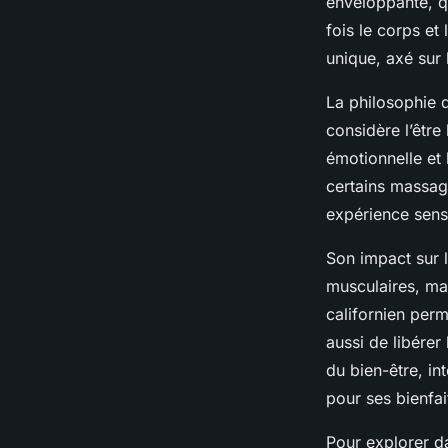
enveloppante, qu
fois le corps et
unique, axé sur 
La philosophie 
considère l’être 
émotionnelle et 
certains massage
expérience senso
Son impact sur le
musculaires, mai
californien perm
aussi de libérer
du bien-être, in
pour ses bienfai
Pour explorer da