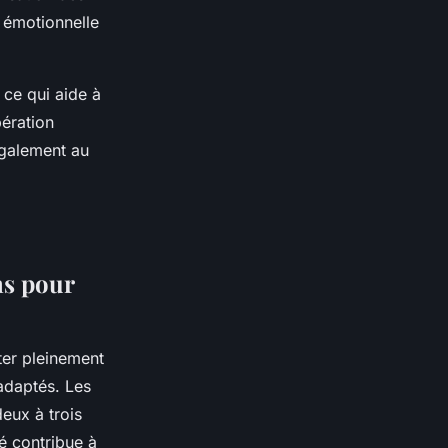
 émotionnelle
 ce qui aide à
pération
 également au
ns pour
ter pleinement
 adaptés. Les
eux à trois
té contribue à