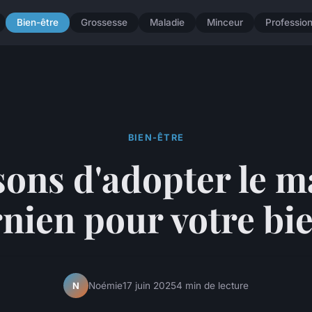
Bien-être
Grossesse
Maladie
Minceur
Professio
BIEN-ÊTRE
sons d'adopter le 
rnien pour votre bi
Noémie
17 juin 2025
4 min de lecture
N