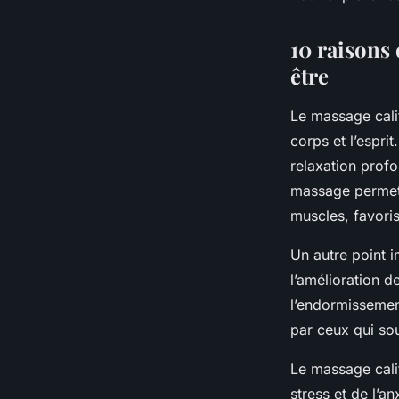
10 raisons 
être
Le massage calif
corps et l’espri
relaxation profo
massage permet 
muscles, favoris
Un autre point i
l’amélioration d
l’endormissemen
par ceux qui sou
Le massage calif
stress et de l’a