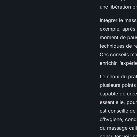
une libération p
Intégrer le mass
exemple, après 
moment de pause
techniques de re
Ces conseils ma
enrichir l’expéri
Le choix du pra
plusieurs points 
capable de crée
essentielle, pou
est conseillé de 
d’hygiène, condi
du massage calif
consulter voir ce