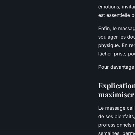
émotions, invit
est essentielle 
Enfin, le massag
soulager les dou
physique. En ren
lâcher-prise, po
Pour davantage d
Explicatio
maximiser 
Le massage cali
de ses bienfaits
professionnels 
semaines, permet