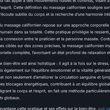
i fait appel à des mouvements fluides et continus, visant à
 l’esprit. Cette définition du massage californien souligne so
l’écoute subtile du corps et la recherche d’une harmonie inté
du massage californien repose sur une approche corporelle 
humain dans sa totalité. Cette pratique privilégie le ressenti,
la connexion entre le praticien et la personne massée. Cont
s ciblés sur des zones précises, le massage californien inv
rielle complète, favorisant un état profond de relaxation e
 bien-être est ainsi holistique : il agit à la fois sur le stress
s également sur l’équilibre émotionnel et la vitalité généra
et non seulement d’améliorer la circulation sanguine et lym
 les blocages énergétiques, contribuant à un équilibre global
tégrant le corps et l’esprit, en fait une méthode particulièr
ts globaux.
vantage cette pratique et ses effets sur le bien-être,
voir ce